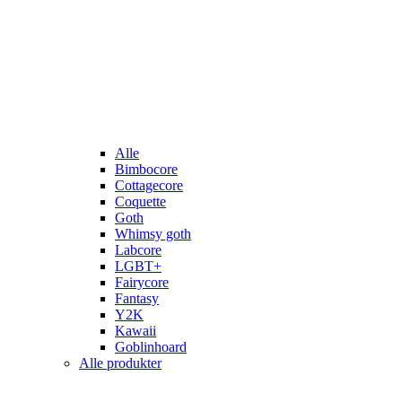
Alle
Bimbocore
Cottagecore
Coquette
Goth
Whimsy goth
Labcore
LGBT+
Fairycore
Fantasy
Y2K
Kawaii
Goblinhoard
Alle produkter