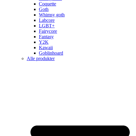
Coquette
Goth
Whimsy goth
Labcore
LGBT+
Fairycore
Fantasy
Y2K
Kawaii
Goblinhoard
Alle produkter