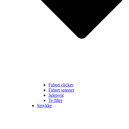
Fidget clicker
Fidget spinner
Julepynt
Te filtre
Smykke