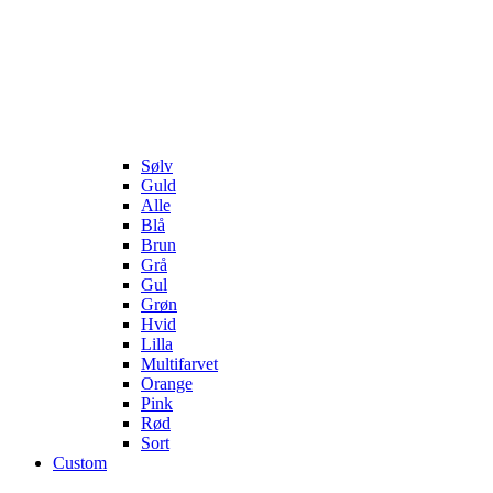
Sølv
Guld
Alle
Blå
Brun
Grå
Gul
Grøn
Hvid
Lilla
Multifarvet
Orange
Pink
Rød
Sort
Custom