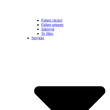
Fidget clicker
Fidget spinner
Julepynt
Te filtre
Smykke