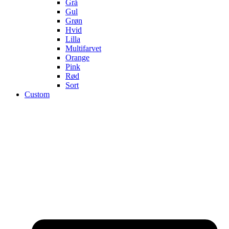
Grå
Gul
Grøn
Hvid
Lilla
Multifarvet
Orange
Pink
Rød
Sort
Custom