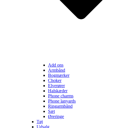
Add ons
Armbånd
Bogmærker
Choker
Elverører
Halskæder
Phone charms
Phone lanyards
Ringarmbånd
Sæt
Øreringe
Tøj
Udsalg