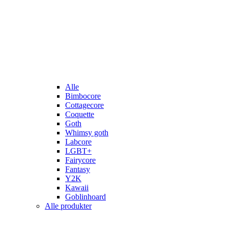
Alle
Bimbocore
Cottagecore
Coquette
Goth
Whimsy goth
Labcore
LGBT+
Fairycore
Fantasy
Y2K
Kawaii
Goblinhoard
Alle produkter