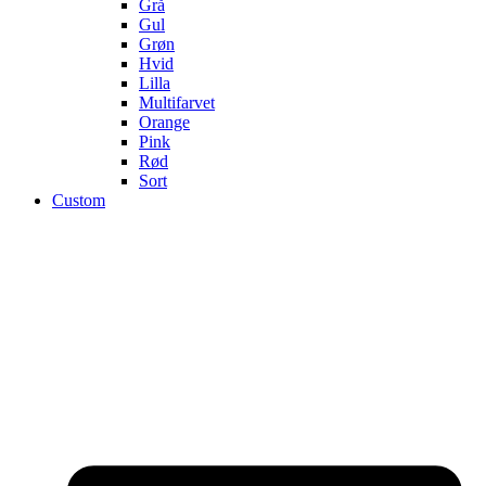
Grå
Gul
Grøn
Hvid
Lilla
Multifarvet
Orange
Pink
Rød
Sort
Custom