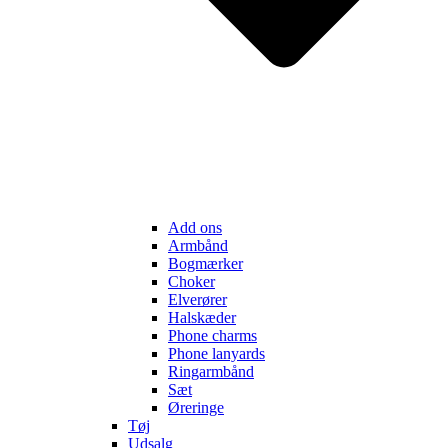
Add ons
Armbånd
Bogmærker
Choker
Elverører
Halskæder
Phone charms
Phone lanyards
Ringarmbånd
Sæt
Øreringe
Tøj
Udsalg