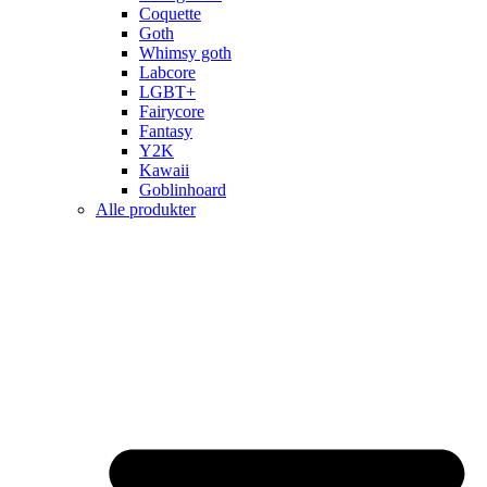
Coquette
Goth
Whimsy goth
Labcore
LGBT+
Fairycore
Fantasy
Y2K
Kawaii
Goblinhoard
Alle produkter