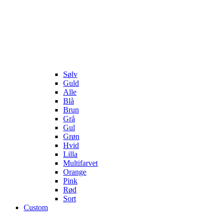
Sølv
Guld
Alle
Blå
Brun
Grå
Gul
Grøn
Hvid
Lilla
Multifarvet
Orange
Pink
Rød
Sort
Custom