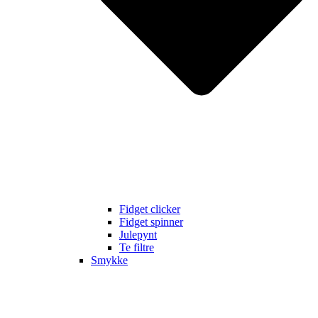
Fidget clicker
Fidget spinner
Julepynt
Te filtre
Smykke