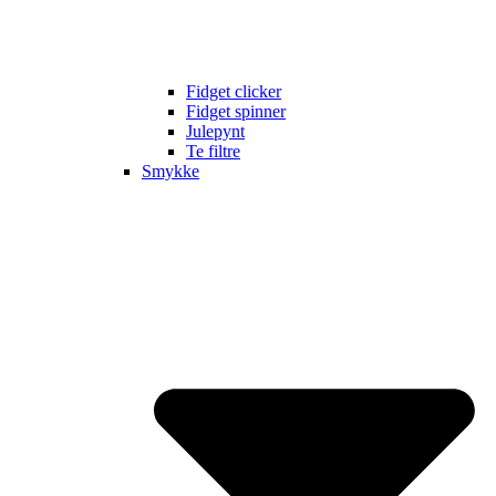
Fidget clicker
Fidget spinner
Julepynt
Te filtre
Smykke