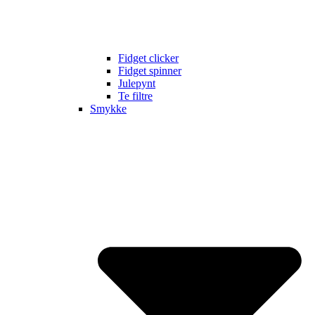
Fidget clicker
Fidget spinner
Julepynt
Te filtre
Smykke