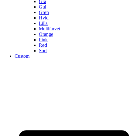
Grå
Gul
Grøn
Hvid
Lilla
Multifarvet
Orange
Pink
Rød
Sort
Custom