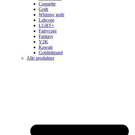
Coquette
Goth
Whimsy goth
Labcore
LGBT+
Fairycore
Fantasy
Y2K
Kawaii
Goblinhoard
Alle produkter