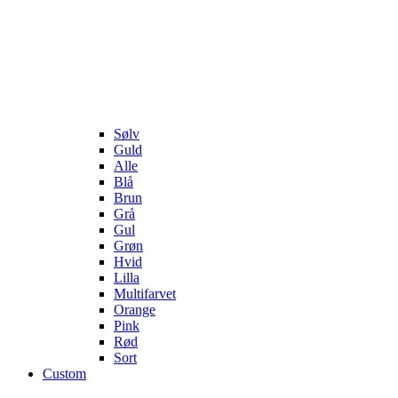
Sølv
Guld
Alle
Blå
Brun
Grå
Gul
Grøn
Hvid
Lilla
Multifarvet
Orange
Pink
Rød
Sort
Custom