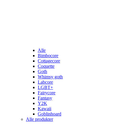
Alle
Bimbocore
Cottagecore
Coquette
Goth
Whimsy goth
Labcore
LGBT+
Fairycore
Fantasy
Y2K
Kawaii
Goblinhoard
Alle produkter