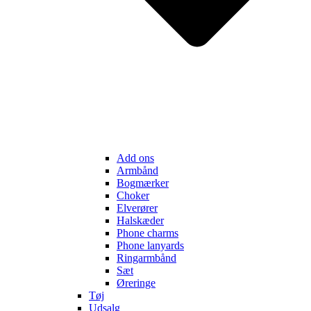
Add ons
Armbånd
Bogmærker
Choker
Elverører
Halskæder
Phone charms
Phone lanyards
Ringarmbånd
Sæt
Øreringe
Tøj
Udsalg