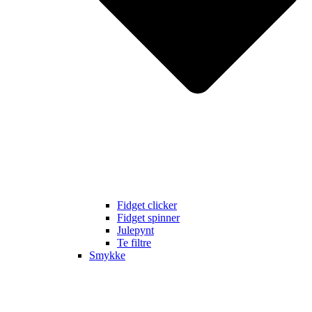
Fidget clicker
Fidget spinner
Julepynt
Te filtre
Smykke