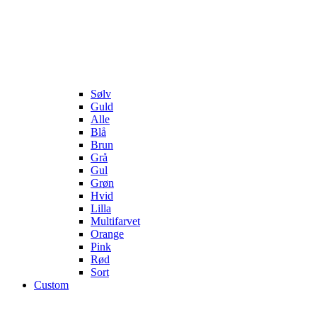
Sølv
Guld
Alle
Blå
Brun
Grå
Gul
Grøn
Hvid
Lilla
Multifarvet
Orange
Pink
Rød
Sort
Custom