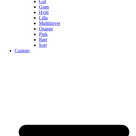
Gul
Grøn
Hvid
Lilla
Multifarvet
Orange
Pink
Rød
Sort
Custom