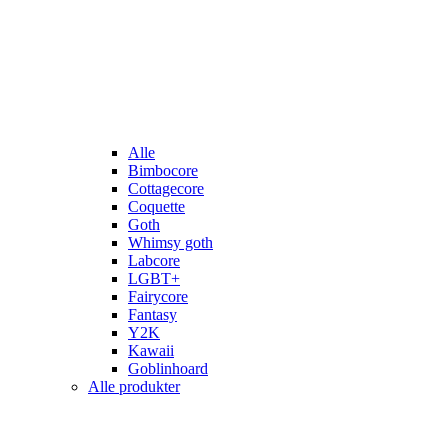
Alle
Bimbocore
Cottagecore
Coquette
Goth
Whimsy goth
Labcore
LGBT+
Fairycore
Fantasy
Y2K
Kawaii
Goblinhoard
Alle produkter