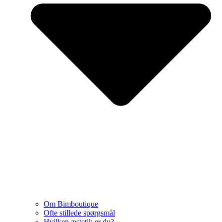
Om Bimboutique
Ofte stillede spørgsmål
Hvilken æstetik er du?