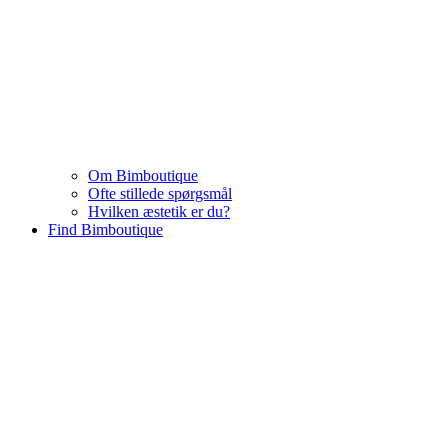
Om Bimboutique
Ofte stillede spørgsmål
Hvilken æstetik er du?
Find Bimboutique