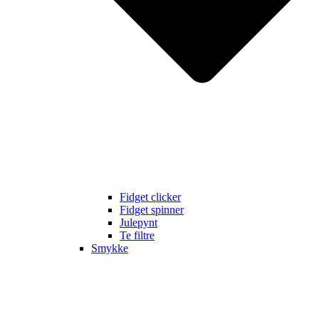
Fidget clicker
Fidget spinner
Julepynt
Te filtre
Smykke