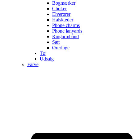
Bogmærker
Choker
Elverører
Halskæder
Phone charms
Phone lanyards
Ringarmbånd
Sæt
Øreringe
Tøj
Udsalg
Farve