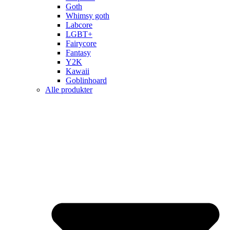
Goth
Whimsy goth
Labcore
LGBT+
Fairycore
Fantasy
Y2K
Kawaii
Goblinhoard
Alle produkter