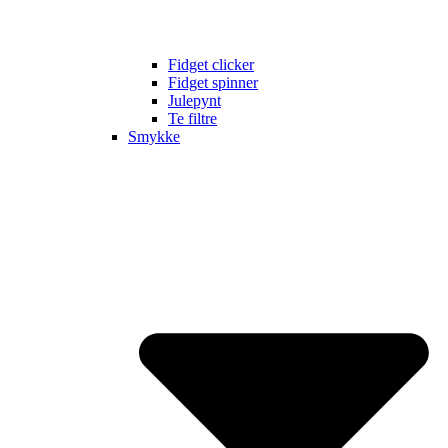
Fidget clicker
Fidget spinner
Julepynt
Te filtre
Smykke