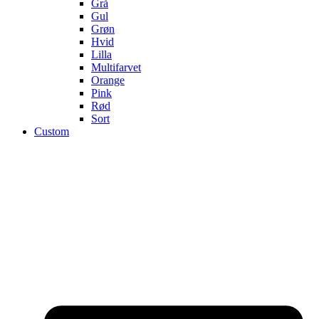
Grå
Gul
Grøn
Hvid
Lilla
Multifarvet
Orange
Pink
Rød
Sort
Custom