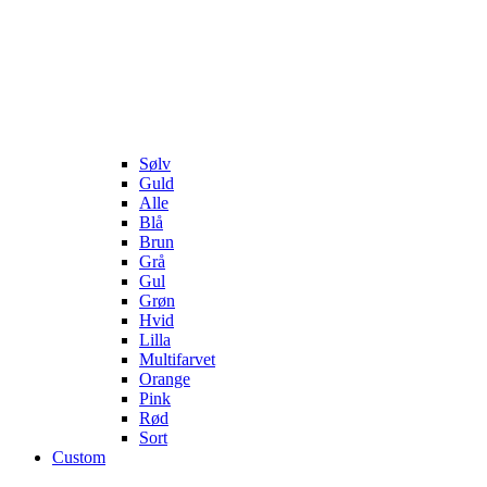
Sølv
Guld
Alle
Blå
Brun
Grå
Gul
Grøn
Hvid
Lilla
Multifarvet
Orange
Pink
Rød
Sort
Custom