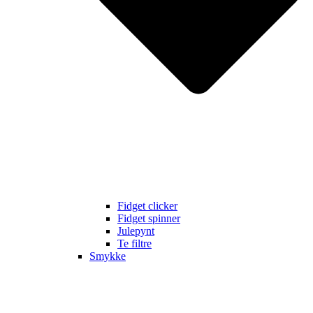
Fidget clicker
Fidget spinner
Julepynt
Te filtre
Smykke