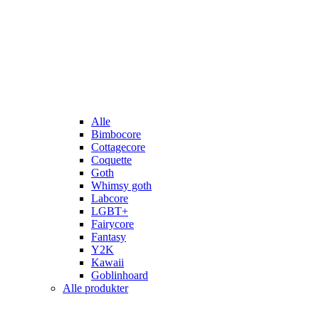
Alle
Bimbocore
Cottagecore
Coquette
Goth
Whimsy goth
Labcore
LGBT+
Fairycore
Fantasy
Y2K
Kawaii
Goblinhoard
Alle produkter