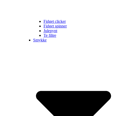
Fidget clicker
Fidget spinner
Julepynt
Te filtre
Smykke