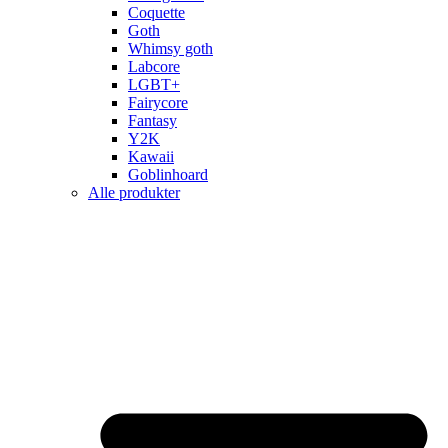
Coquette
Goth
Whimsy goth
Labcore
LGBT+
Fairycore
Fantasy
Y2K
Kawaii
Goblinhoard
Alle produkter