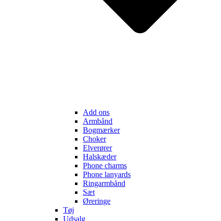
Add ons
Armbånd
Bogmærker
Choker
Elverører
Halskæder
Phone charms
Phone lanyards
Ringarmbånd
Sæt
Øreringe
Tøj
Udsalg