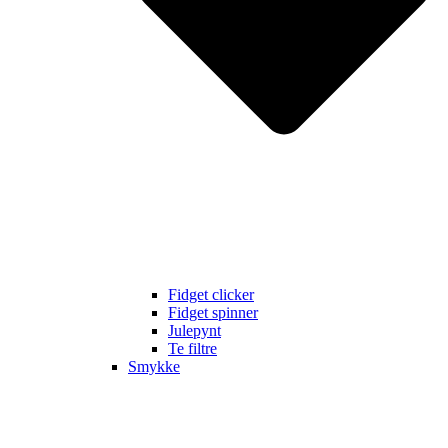
Fidget clicker
Fidget spinner
Julepynt
Te filtre
Smykke