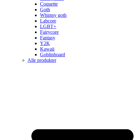
Coquette
Goth
Whimsy goth
Labcore
LGBT+
Fairycore
Fantasy
Y2K
Kawaii
Goblinhoard
Alle produkter