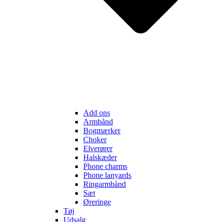
Add ons
Armbånd
Bogmærker
Choker
Elverører
Halskæder
Phone charms
Phone lanyards
Ringarmbånd
Sæt
Øreringe
Tøj
Udsalg