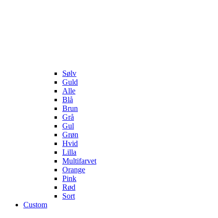
Sølv
Guld
Alle
Blå
Brun
Grå
Gul
Grøn
Hvid
Lilla
Multifarvet
Orange
Pink
Rød
Sort
Custom