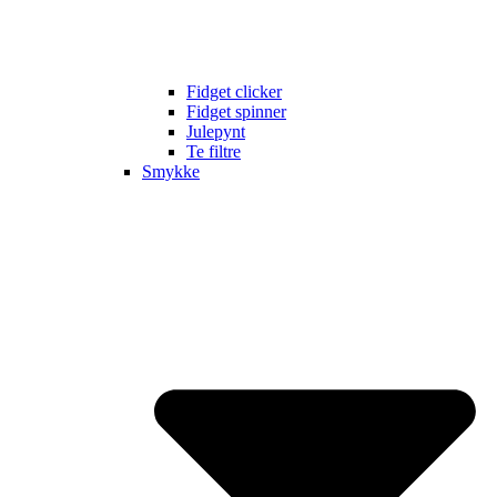
Fidget clicker
Fidget spinner
Julepynt
Te filtre
Smykke