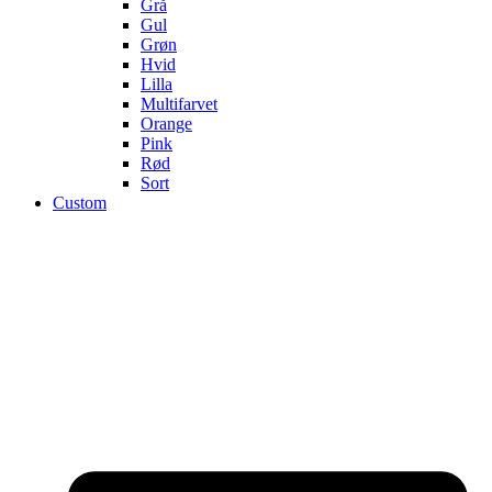
Grå
Gul
Grøn
Hvid
Lilla
Multifarvet
Orange
Pink
Rød
Sort
Custom