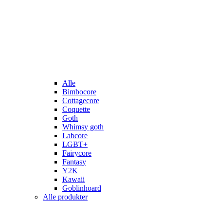
Alle
Bimbocore
Cottagecore
Coquette
Goth
Whimsy goth
Labcore
LGBT+
Fairycore
Fantasy
Y2K
Kawaii
Goblinhoard
Alle produkter