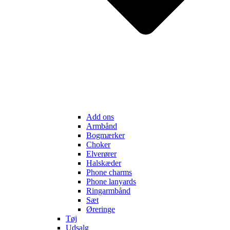
Add ons
Armbånd
Bogmærker
Choker
Elverører
Halskæder
Phone charms
Phone lanyards
Ringarmbånd
Sæt
Øreringe
Tøj
Udsalg