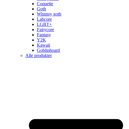
Coquette
Goth
Whimsy goth
Labcore
LGBT+
Fairycore
Fantasy
Y2K
Kawaii
Goblinhoard
Alle produkter