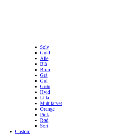
Sølv
Guld
Alle
Blå
Brun
Grå
Gul
Grøn
Hvid
Lilla
Multifarvet
Orange
Pink
Rød
Sort
Custom