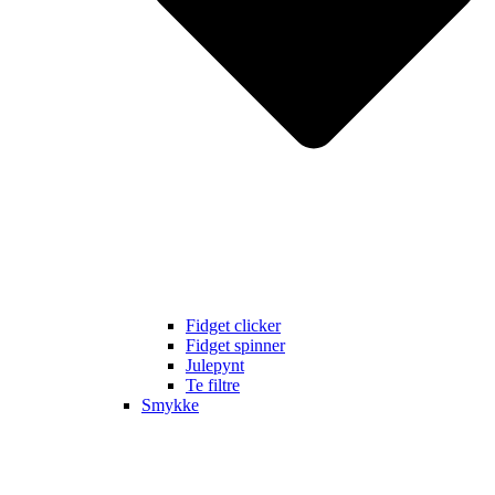
Fidget clicker
Fidget spinner
Julepynt
Te filtre
Smykke