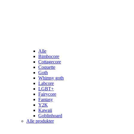
Alle
Bimbocore
Cottagecore
Coquette
Goth
Whimsy goth
Labcore
LGBT+
Fairycore
Fantasy
Y2K
Kawaii
Goblinhoard
Alle produkter