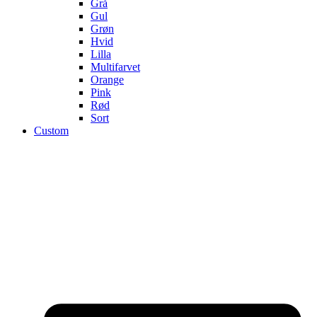
Grå
Gul
Grøn
Hvid
Lilla
Multifarvet
Orange
Pink
Rød
Sort
Custom