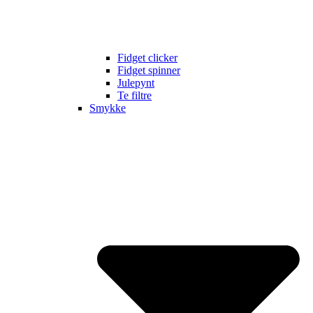
Fidget clicker
Fidget spinner
Julepynt
Te filtre
Smykke