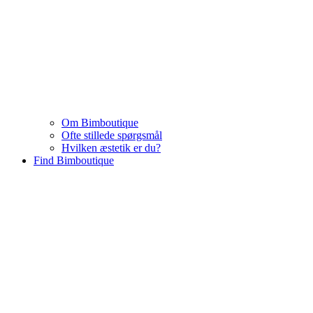
Om Bimboutique
Ofte stillede spørgsmål
Hvilken æstetik er du?
Find Bimboutique