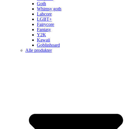
Goth
Whimsy goth
Labcore
LGBT+
Fairycore
Fantasy
Y2K
Kawaii
Goblinhoard
Alle produkter