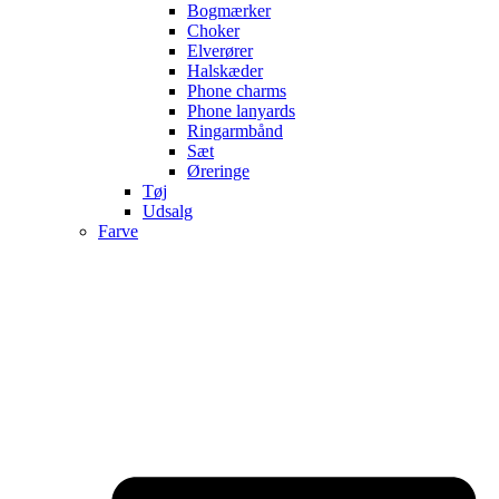
Bogmærker
Choker
Elverører
Halskæder
Phone charms
Phone lanyards
Ringarmbånd
Sæt
Øreringe
Tøj
Udsalg
Farve