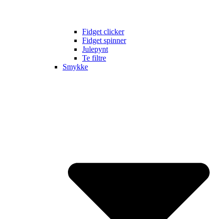
Fidget clicker
Fidget spinner
Julepynt
Te filtre
Smykke