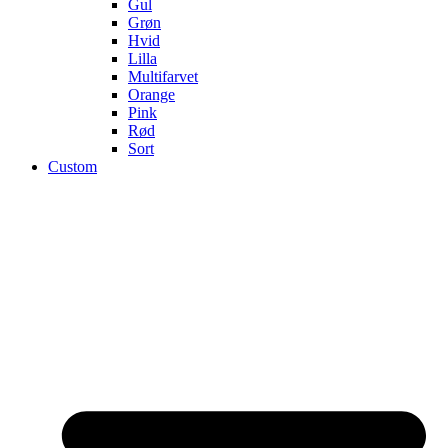
Gul
Grøn
Hvid
Lilla
Multifarvet
Orange
Pink
Rød
Sort
Custom