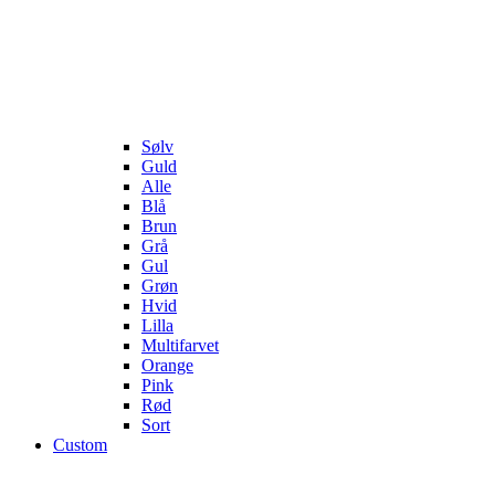
Sølv
Guld
Alle
Blå
Brun
Grå
Gul
Grøn
Hvid
Lilla
Multifarvet
Orange
Pink
Rød
Sort
Custom