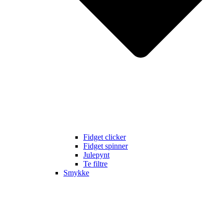
Fidget clicker
Fidget spinner
Julepynt
Te filtre
Smykke