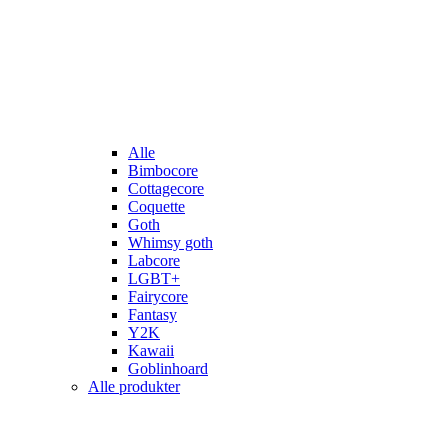
Alle
Bimbocore
Cottagecore
Coquette
Goth
Whimsy goth
Labcore
LGBT+
Fairycore
Fantasy
Y2K
Kawaii
Goblinhoard
Alle produkter