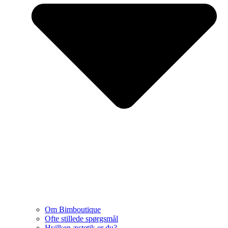
Om Bimboutique
Ofte stillede spørgsmål
Hvilken æstetik er du?