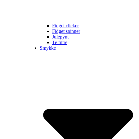
Fidget clicker
Fidget spinner
Julepynt
Te filtre
Smykke