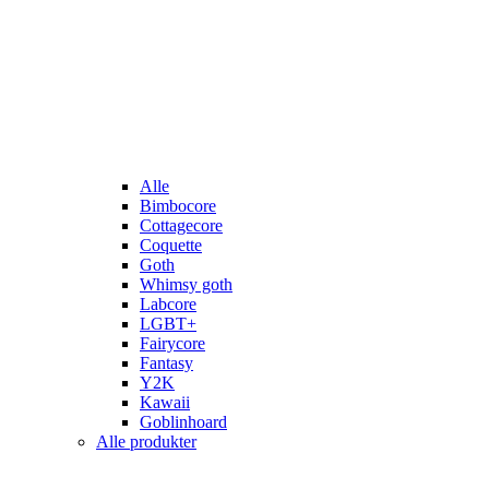
Alle
Bimbocore
Cottagecore
Coquette
Goth
Whimsy goth
Labcore
LGBT+
Fairycore
Fantasy
Y2K
Kawaii
Goblinhoard
Alle produkter