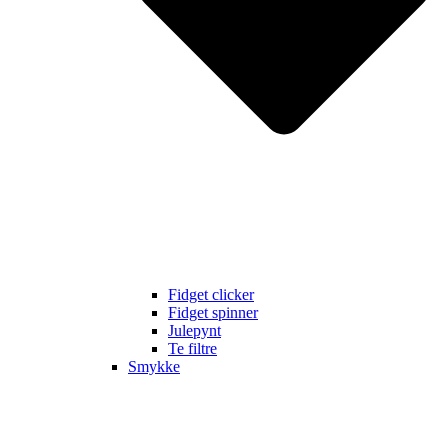
Fidget clicker
Fidget spinner
Julepynt
Te filtre
Smykke