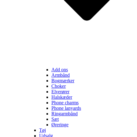
Add ons
Armbånd
Bogmærker
Choker
Elverører
Halskæder
Phone charms
Phone lanyards
Ringarmbånd
Sæt
Øreringe
Tøj
Udsalg