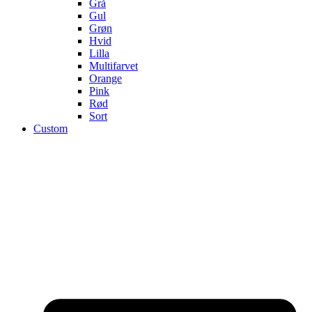
Grå
Gul
Grøn
Hvid
Lilla
Multifarvet
Orange
Pink
Rød
Sort
Custom