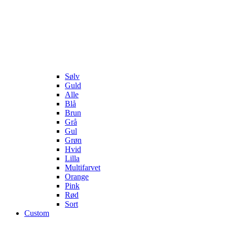
Sølv
Guld
Alle
Blå
Brun
Grå
Gul
Grøn
Hvid
Lilla
Multifarvet
Orange
Pink
Rød
Sort
Custom