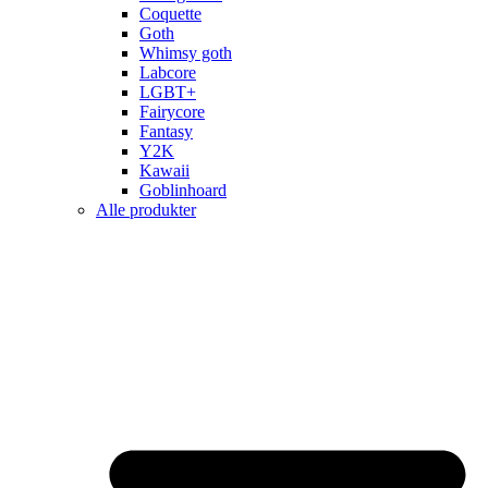
Coquette
Goth
Whimsy goth
Labcore
LGBT+
Fairycore
Fantasy
Y2K
Kawaii
Goblinhoard
Alle produkter